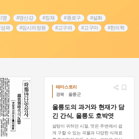
지명
#영산강
#징채
#종로구
#설화
#성곽
#임시의정원
#고구려
#고구마
#한의학
 가게
#어린이역사콘텐츠
#백년가게
#조선역사
#온라인 생활사박물관
#강동구
#제주도설화
립선언
#온달
#문화유산
#노원구
#마을
#블루리본
#대한민국임시정부
#염전
#항일투쟁
#남자현
테마스토리
경북
울릉군
울릉도의 과거와 현재가 담
긴 간식, 울릉도 호박엿
설탕이 귀하던 시절, 엿은 주변에서 쉽
게 구할 수 있는 곡물과 다양한 식재료