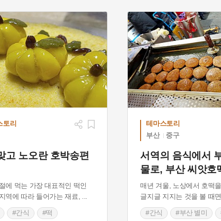
스토리
테마스토리
부산
중구
맞고 노오란 호박송편
서역의 음식에서 
물로, 부산 씨앗호
절에 먹는 가장 대표적인 떡인
매년 겨울, 노상에서 호떡을
지역에 따라 들어가는 재료,
...
글지글 지지는 것을 볼 때면
#간식
#떡
#간식
#부산 별미