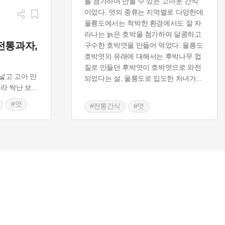
를 첨가하여 만들 수 있는 고마운 간식
이었다. 엿의 종류는 지역별로 다양한데
울릉도에서는 척박한 환경에서도 잘 자
라나는 늙은 호박을 첨가하여 달콤하고
전통과자,
구수한 호박엿을 만들어 먹었다. 울릉도
호박엿의 유래에 대해서는 후박나무 껍
질로 만들던 후박엿이 호박엿으로 와전
넣고 고아 만
되었다는 설, 울릉도로 입도한 처녀가
...
라 싹난 보
...
#엿
#전통간식
#엿
#울릉 향토음식
#경상북도 별미