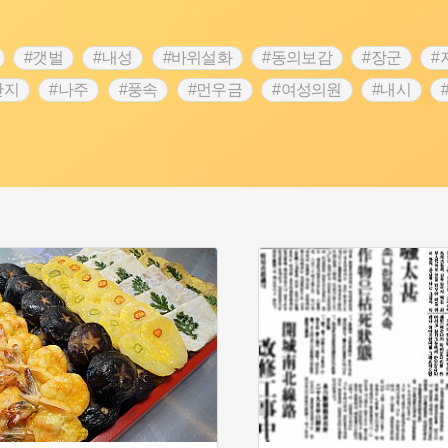
#갯벌
#내성
#바위설화
#동의보감
#장군
#
단지
#나주
#풍속
#먼우금
#여성의원
#내시
농업
#지역의 설화
#낙성대
#황해도
#지역의 오래된
순례
#왕건
#전라남도 지명유래
#목민관
#강감찬
3.1운동
#애민
#김마리아
#여성 독립운동가
#28독
강서구
#공예품
#원호원두표묘역
#용인
#지명유래
화
#생활용품
#의병활동
#영산포
#수령
#부산