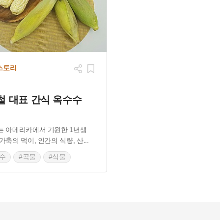
스토리
철 대표 간식 옥수수
는 아메리카에서 기원한 1년생
가축의 먹이, 인간의 식량, 산
...
수
#곡물
#식물
름별미
#여름간식