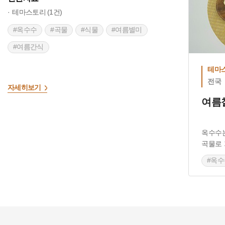
테마스토리 (1건)
#옥수수
#곡물
#식물
#여름별미
#여름간식
테마
전국
자세히보기
여름
옥수수
곡물로 
#옥수
#여