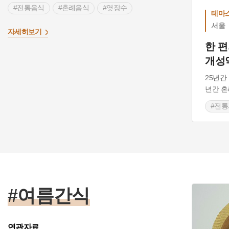
#전통음식
#혼례음식
#엿장수
테마
서울
자세히보기
한 편
개성
25년간
년간 혼
#전
#전
#여름간식
연관자료