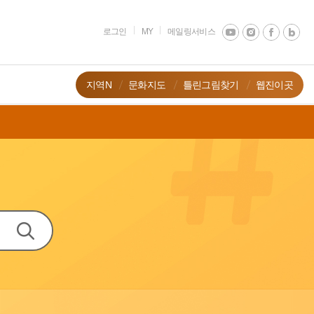
로그인
MY
메일링서비스
지역N
문화지도
틀린그림찾기
웹진이곳