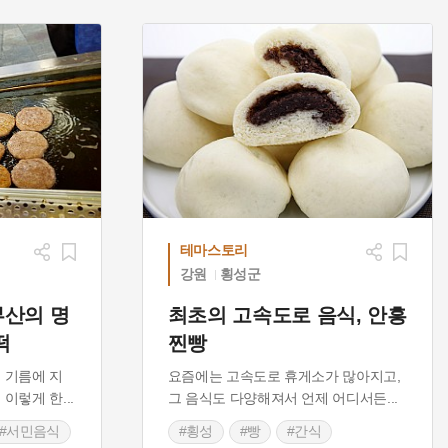
테마스토리
강원
횡성군
부산의 명
최초의 고속도로 음식, 안흥
떡
찐빵
 기름에 지
요즘에는 고속도로 휴게소가 많아지고,
 이렇게 한
...
그 음식도 다양해져서 언제 어디서든
...
#서민음식
#횡성
#빵
#간식