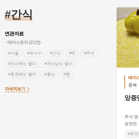
#간식
연관자료
테마스토리 (21건)
#서울
#옥수수
#간식
#떡
#추석
#전라북도 별미
#전라남도 별미
#충청북도 별미
#횡성
#빵
테마
#강원도 별미
#경상북도 별미
충북
>
자세히보기
#제주도 별미
#가을별미
#충청남도 별미
앙증
#된장
#부산 별미
#서민음식
#피난음식
#특산물
#논산
#과일
추석 명
송편은 
#논산 향토음식
#통영 향토음식
#추석
#경상남도 별미
#일본음식
#시장