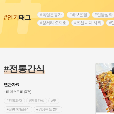
#독립운동가
#바보온달
#인물설화
#인기
태그
#상서리 오재호
#조선 시대 사회
#
#강진
#인천
#외성
#허준
#
#대한애국부인회
#아차산성
#빵지
#여성독립운동가
#조선시대 문신
#
#전설
#박물관
#경기도설화
#
#용인의 전설
#끈기
#산성
#동
#전통간식
>
연관자료
테마스토리 (3건)
#전통과자
#전통간식
#엿
#울릉 향토음식
#경상북도 별미