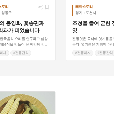
스토리
테마스토리
성동구
경기
포천시
의 동양화, 꽃송편과
조청을 졸여 굳힌 
약과가 피었습니다
엿
 한국음식 요리를 연구하고 심삼
전통엿은 곡식에 엿기름을 
례음식을 만들어 온 예빈당 김
...
든다. 엿기름은 기름이 아니
통과자
#전통간식
#전통과자
#전통간식
통음식
#혼례음식