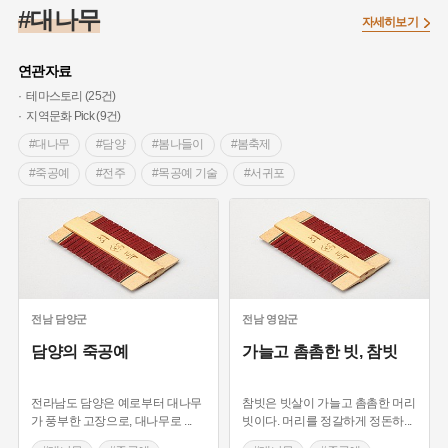
#고구려
#인물설화
#백년가게
#허준
#단지
#온달
#대나무
자세히보기
#동의보감
#원호원두표묘역
#제주도설화
#공예품
#문화유산
#설화
#빵지순례
#끈기
#박물관
연관자료
#황해도
#용인
#강감찬
#종로구
#여성의원
테마스토리 (25건)
지역문화 Pick (9건)
#바보온달
#대한애국부인회
#염전
#지명
#강서구
#대나무
#담양
#봄나들이
#봄축제
#독립운동가
#대한민국임시정부
#영산강
#내성
#동화
#죽공예
#전주
#목공예 기술
#서귀포
#내시
#갯벌
#부산
#전설
#의병활동
#생활용 목공예
#목공예의 역사
#무형문화재
#온라인 생활사박물관
#여성독립운동가
#김마리아
#인천
#불교
#승려
#대금
#전통악기
#부채
#나주
#장군
#왕건
#영산포
#지역의 오래된 가게
#나주
#한지
#장인
#통영
#강동구
#산성
#생활용품
#목민관
#3.1운동
#담양 가볼만한곳
#전라남도 별미
#찜요리
#먼우금
#낙성대
#수령
#아차산성
#풍속
#화순 향토음식
#화순 가볼만한곳
#장터놀이
전남
담양군
전남
영암군
#상서리 오재호
#전라남도 지명유래
#애민
#임시의정원
#시도무형유산
#전통주
#전라북도 별미
담양의 죽공예
가늘고 촘촘한 빗, 참빗
#조선시대 문신
#마을
#여성 독립운동가
#조선3대명주
#전국민속놀이
#세계놀이
전라남도 담양은 예로부터 대나무
참빗은 빗살이 가늘고 촘촘한 머리
#공예품
#제주도
#박물관 유물
#누마루
가 풍부한 고장으로, 대나무로
...
빗이다. 머리를 정갈하게 정돈하
...
#배롱나무
#이오
#사랑채
#고려동