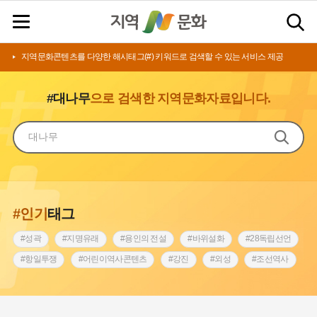
지역문화콘텐츠를 다양한 해시태그(#) 키워드로 검색할 수 있는 서비스 제공
#대나무
으로 검색한 지역문화자료입니다.
#인기
태그
#성곽
#지명유래
#용인의 전설
#바위설화
#28독립선언
#항일투쟁
#어린이역사콘텐츠
#강진
#외성
#조선역사
#징채
#남자현
#고구마
#경기도설화
#지역의 설화
#블루리본
#조선 시대 사회
#노원구
#한의학
#농업