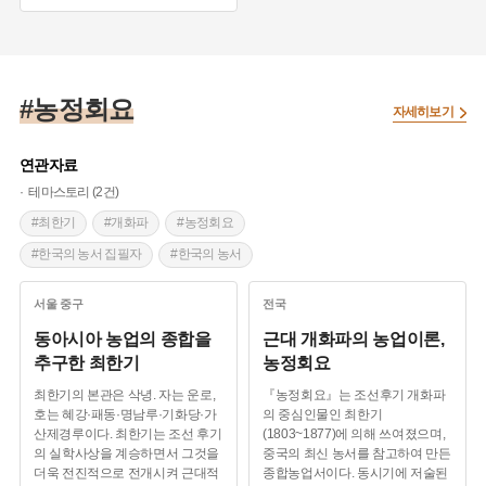
#향토민요
#회심곡
#앉은굿
#농정회요
자세히보기
연관자료
테마스토리 (2건)
#최한기
#개화파
#농정회요
#한국의 농서 집필자
#한국의 농서
서울
중구
전국
동아시아 농업의 종합을
근대 개화파의 농업이론,
추구한 최한기
농정회요
최한기의 본관은 삭녕. 자는 운로,
『농정회요』는 조선후기 개화파
호는 혜강·패동·명남루·기화당·가
의 중심인물인 최한기
산제경루이다. 최한기는 조선 후기
(1803~1877)에 의해 쓰여졌으며,
의 실학사상을 계승하면서 그것을
중국의 최신 농서를 참고하여 만든
더욱 전진적으로 전개시켜 근대적
종합농업서이다. 동시기에 저술된