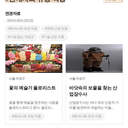
연관자료
테마스토리 (31건)
#현대사회 유망 직종
#문화 산업 직종
#사람 돕는 직업군
#기술 산업 직종
#블루오션 직업
서울
마포구
서울
마포구
꽃의 예술가 플로리스트
바닷속의 보물을 찾는 산
업잠수사
꽃을 통해 예술을 창조하는 사람을
산업잠수사는 바다 속의 산업적 가
플로리스트라고 한다. 플로리
...
치를 발견하여 개발하는 이들
...
#현대사회 유망 직종
#현대사회 유망 직종
#문화 산업 직종
#기술 산업 직종