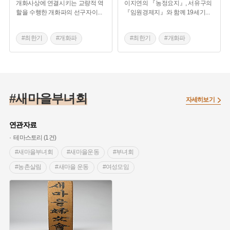
개화사상에 연결시키는 교량적 역
이지연의 『농정요지』, 서유구의
할을 수행한 개화파의 선구자이
...
『임원경제지』와 함께 19세기
...
#최한기
#개화파
#최한기
#개화파
#농정회요
#농정회요
#한국의 농서
#한국의 농서 집필자
#새마을부녀회
자세히보기
연관자료
테마스토리 (1건)
#새마을부녀회
#새마을운동
#부녀회
#농촌살림
#새마을 운동
#여성모임