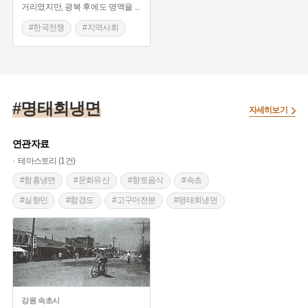
거리였지만, 광복 후에도 명맥을
...
#한국전쟁
#지역사회
#미군기지
#미군정
#사회문제
#캠프 하야리아
#명태회냉면
#미군주둔
#범전동
자세히보기
#경마장역사
#집창촌
연관자료
테마스토리 (1건)
#함흥냉면
#문화유산
#향토음식
#속초
#실향민
#함경도
#고구마전분
#명태회냉면
#1·4후퇴
#명태회
강원
속초시