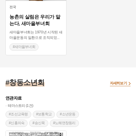
전국
농촌의 살림은 우리가 맡
는다, 새마을부녀회
새마을부녀회는 1970년 시작된 새
마을운동의 일환으로 조직되었
...
#새마을부녀회
#새마을운동
#부녀회
#농촌살림
#창동소년회
자세히보기
연관자료
테마스토리 (1건)
#조선교육령
#보통학교
#소년운동
#신흥의숙
#송신묵
#노해면창동리
#창동소년회