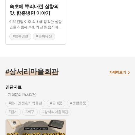
속초에 뿌리내린 실향의
맛, 함흥냉면 이야기
6·25전쟁 이후 속초에 정착한 실향
민들과 함께 북한의 전통 음식이
...
#함흥냉면
#문화유산
#향토음식
#속초
#실향민
#함경도
#고구마전분
#상서리마을회관
#명태회냉면
#1·4후퇴
자세히보기
#명태회
연관자료
지역문화 Pick (1건)
#온라인 생활사박물관
#공예품
#생활용품
#접시
#제구
#상서리마을회관