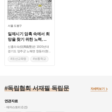
서울
도봉구
일제시기 암흑 속에서 희
망을 찾기 위한 노력,
...
신흥의숙(信興義塾)은 1920년대
경기도 양주군 노해면 창동리(현
...
#조선교육령
#보통학교
#소년운동
#신흥의숙
#송신묵
#노해면창동리
#창동소년회
#독립협회 서재필 독립문
자세히보기
연관자료
테마스토리 (1건)