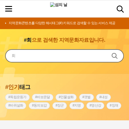
지역문화콘텐츠를 다양한 해시태그(#) 키워드로 검색할 수 있는 서비스 제공
#회
으로 검색한 지역문화자료입니다.
#인기
태그
#독립운동가
#바보온달
#인물설화
#갯벌
#내성
#바위설화
#동의보감
#장군
#지명
#영산강
#징채
#종로구
#설화
#상서리 오재호
#조선 시대 사회
#단지
#나주
#풍속
#먼우금
#여성의원
#내시
#성곽