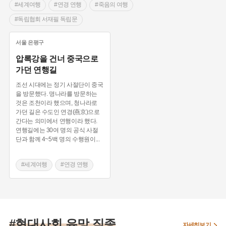
#세계여행
#연경 연행
#죽음의 여행
#독립협회 서재필 독립문
서울
은평구
압록강을 건너 중국으로
가던 연행길
조선 시대에는 정기 사절단이 중국
을 방문했다. 명나라를 방문하는
것은 조천이라 했으며, 청나라로
가던 길은 수도인 연경(燕京)으로
간다는 의미에서 연행이라 했다.
연행길에는 30여 명의 공식 사절
단과 함께 4~5백 명의 수행원이
...
#세계여행
#연경 연행
#죽음의 여행
#독립협회 서재필 독립문
#현대사회 유망 직종
자세히보기