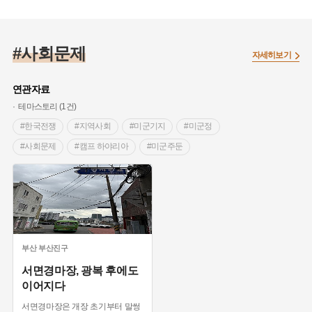
#사회문제
자세히보기
연관자료
테마스토리 (1건)
#한국전쟁
#지역사회
#미군기지
#미군정
#사회문제
#캠프 하야리아
#미군주둔
#범전동
#경마장역사
#집창촌
부산
부산진구
서면경마장, 광복 후에도
이어지다
서면경마장은 개장 초기부터 말썽