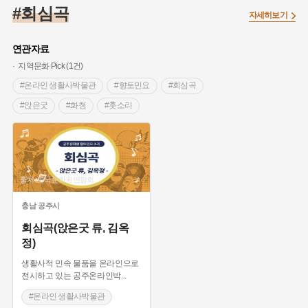
#임시의정원
#고구려
#고구마
#한의학
#강진
#회심곡
자세히보기
#인천
#외성
#허준
#농업
#지역의 설화
#낙성대
#황해도
#지역의 오래된 가게
#어린이역사콘텐츠
#백년가게
연관자료
#조선역사
#대한애국부인회
#아차산성
#빵지순례
지역문화 Pick (1건)
#왕건
#전라남도 지명유래
#목민관
#강감찬
#온라인 생활사박물관
#향토민요
#회심곡
#온라인 생활사박물관
#강동구
#제주도설화
#앉은굿
#화청
#훗소리
#여성독립운동가
#조선시대 문신
#3.1운동
#애민
#김마리아
#여성 독립운동가
#28독립선언
#온달
#문화유산
#노원구
#마을
#전설
#박물관
출처 :한국문화원연합회
#경기도설화
#강서구
#공예품
#원호원두표묘역
#용인
#지명유래
#블루리본
#대한민국임시정부
#염전
충남
공주시
#용인의 전설
#끈기
#산성
#동화
#생활용품
회심곡(앉은굿 류, 김옥
정)
#의병활동
#영산포
#수령
#부산
#항일투쟁
#남자현
생활사적 민속 물품을 온라인으로
전시하고 있는 공주온라인박
...
#온라인 생활사박물관