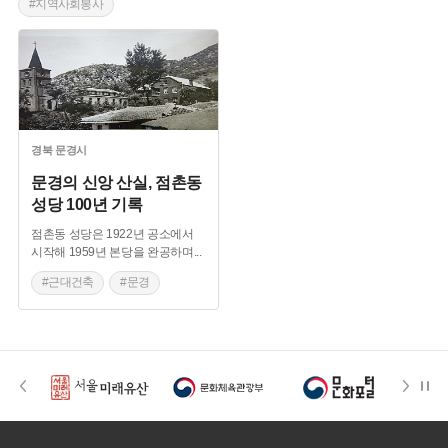
#지역사회봉사
경북
문경시
문경의 신앙 산실, 점촌동
성당 100년 기록
점촌동 성당은 1922년 공소에서
시작해 1959년 본당을 완공하며
...
#근대건축
#문경
#점촌동 성당
#지역사회봉사