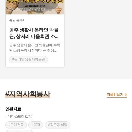
출처 :충청남도문화원연합회
충남
공주시
공주 생활사 온라인 박물
관, 상서리 마을회관 소
...
공주 생활사 온라인 박물관에 수록
된 소장품의 사진이다. 공주 생
...
#온라인 생활사박물관
#공예품
#생활용품
#접시
#제구
#상서리마을회관
#지역사회봉사
자세히보기
연관자료
테마스토리 (1건)
#근대건축
#문경
#점촌동 성당